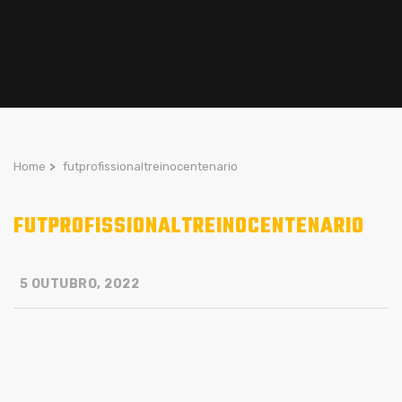
Home
>
futprofissionaltreinocentenario
FUTPROFISSIONALTREINOCENTENARIO
5 OUTUBRO, 2022