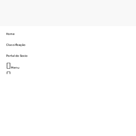
Home
Classificação
Portal do Socio
Menu
Fechar
Home
Clube
História
Marcha
Sede
Instalações