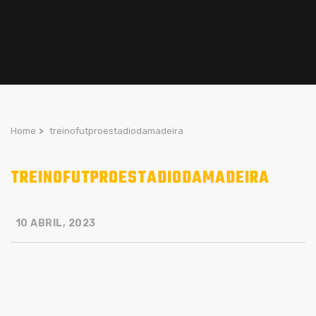
Home
>
treinofutproestadiodamadeira
TREINOFUTPROESTADIODAMADEIRA
10 ABRIL, 2023