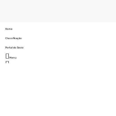
Home
Classificação
Portal do Socio
Menu
Fechar
Home
Clube
História
Marcha
Sede
Instalações