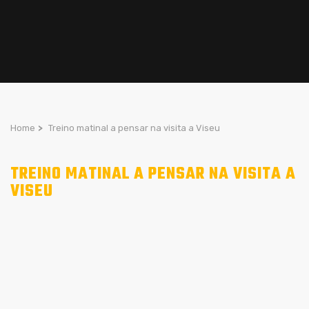
Home
>
Treino matinal a pensar na visita a Viseu
TREINO MATINAL A PENSAR NA VISITA A
VISEU