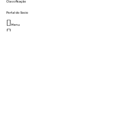
Classificação
Portal do Socio
Menu
Fechar
Home
Clube
História
Marcha
Sede
Instalações
Cidade Desportiva
Estádio da Madeira
Cristiano Ronaldo Campus Futebol
Museu