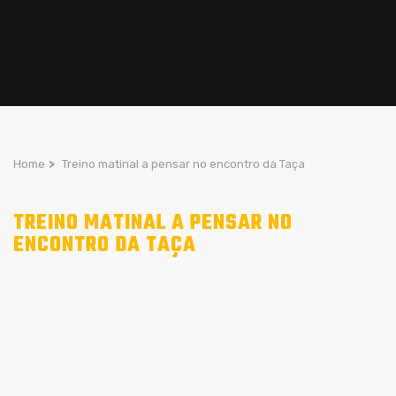
Home
>
Treino matinal a pensar no encontro da Taça
TREINO MATINAL A PENSAR NO
ENCONTRO DA TAÇA