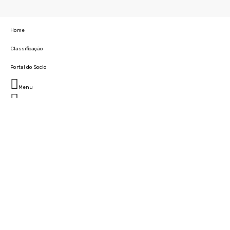
Home
Classificação
Portal do Socio
Menu
Fechar
Home
Clube
História
Marcha
Sede
Instalações
Cidade Desportiva