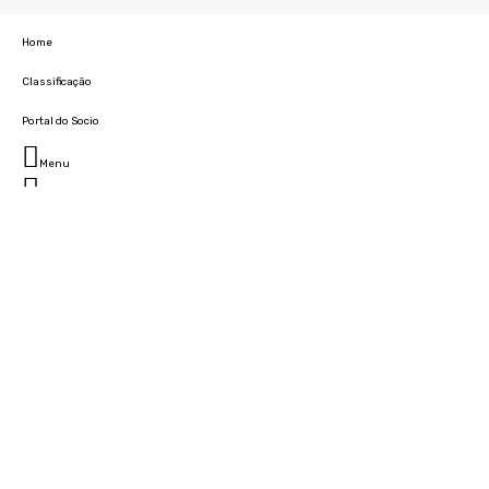
Home
Classificação
Portal do Socio
Menu
Fechar
Home
Clube
História
Marcha
Sede
Instalações
Cidade Desportiva
Estádio da Madeira