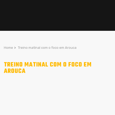
Home
>
Treino matinal com o foco em Arouca
TREINO MATINAL COM O FOCO EM
AROUCA