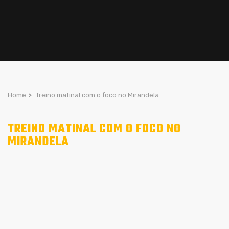
Home
>
Treino matinal com o foco no Mirandela
TREINO MATINAL COM O FOCO NO
MIRANDELA