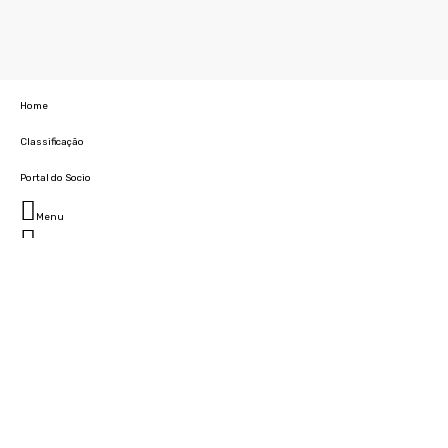
Home
Classificação
Portal do Socio
Menu
Fechar
Home
Clube
História
Marcha
Sede
Instalações