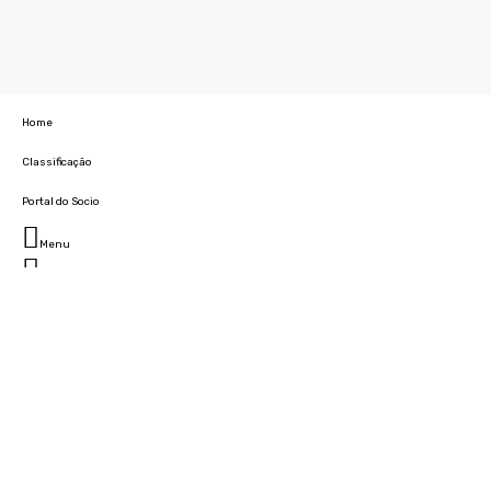
Home
Classificação
Portal do Socio
Menu
Fechar
Home
Clube
História
Marcha
Sede
Instalações