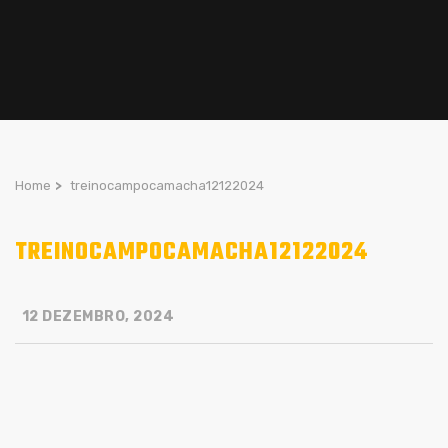
Home
>
treinocampocamacha12122024
TREINOCAMPOCAMACHA12122024
12 DEZEMBRO, 2024