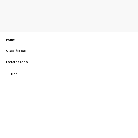
Home
Classificação
Portal do Socio
Menu
Fechar
Home
Clube
História
Marcha
Sede