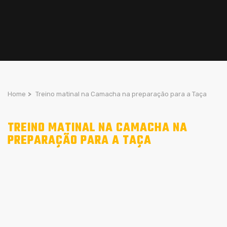
Home
>
Treino matinal na Camacha na preparação para a Taça
TREINO MATINAL NA CAMACHA NA
PREPARAÇÃO PARA A TAÇA