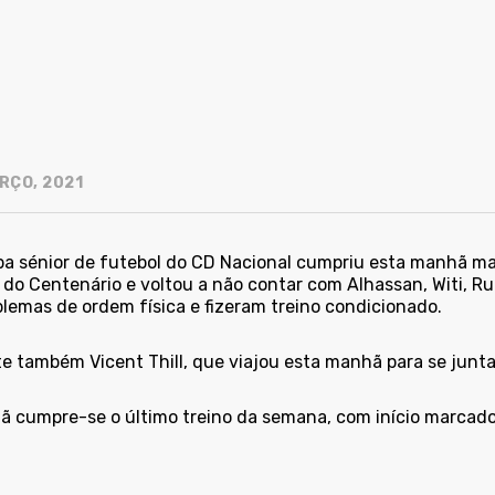
RÇO, 2021
pa sénior de futebol do CD Nacional cumpriu esta manhã mai
do Centenário e voltou a não contar com Alhassan, Witi, Rui
blemas de ordem física e fizeram treino condicionado.
e também Vicent Thill, que viajou esta manhã para se junt
 cumpre-se o último treino da semana, com início marcado 