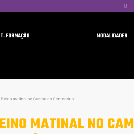
UT. FORMAÇÃO
MODALIDADES
Treino matinal no Campo do Centenário
EINO MATINAL NO CAM