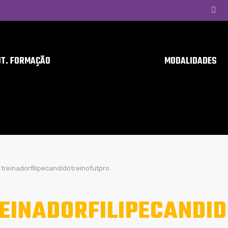
UT. FORMAÇÃO
MODALIDADES
treinadorfilipecandidotreinofutpro
EINADORFILIPECANDI