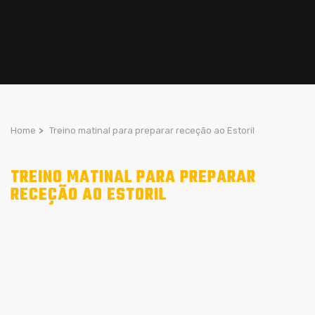
Home
>
Treino matinal para preparar receção ao Estoril
TREINO MATINAL PARA PREPARAR
RECEÇÃO AO ESTORIL