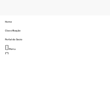
Home
Classificação
Portal do Socio
Menu
Fechar
Home
Clube
História
Marcha
Sede
Instalações