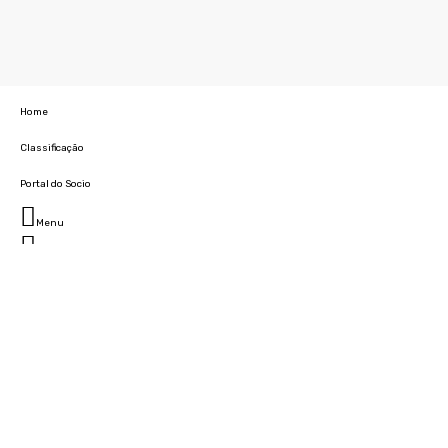
Home
Classificação
Portal do Socio
Menu
Fechar
Home
Clube
História
Marcha
Sede
Instalações