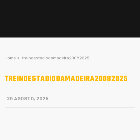
Home
>
treinoestadiodamadeira20082025
TREINOESTADIODAMADEIRA20082025
20 AGOSTO, 2025