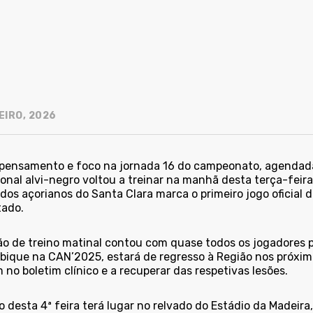
EIRO, 2026
pensamento e foco na jornada 16 do campeonato, agendada 
ional alvi-negro voltou a treinar na manhã desta terça-feir
 dos açorianos do Santa Clara marca o primeiro jogo oficial
tado.
ão de treino matinal contou com quase todos os jogadores pr
que na CAN’2025, estará de regresso à Região nos próximos d
 no boletim clínico e a recuperar das respetivas lesões.
o desta 4ª feira terá lugar no relvado do Estádio da Madeira,