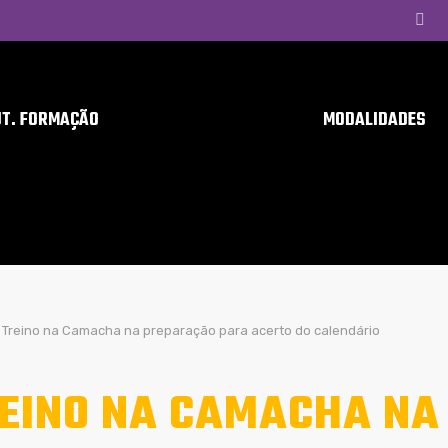
UT. FORMAÇÃO
MODALIDADES
Treino na Camacha na preparação para acerto do calendário
EINO NA CAMACHA NA