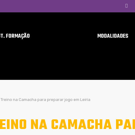
UT. FORMAÇÃO
MODALIDADES
Treino na Camacha para preparar jogo em Leiria
EINO NA CAMACHA PA