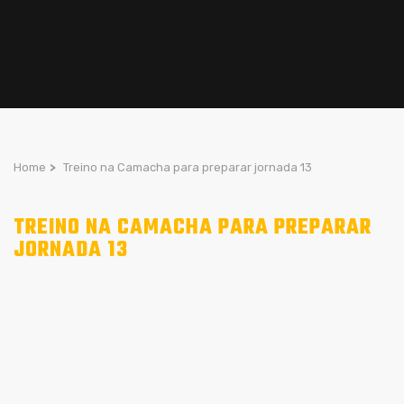
Home
>
Treino na Camacha para preparar jornada 13
TREINO NA CAMACHA PARA PREPARAR
JORNADA 13