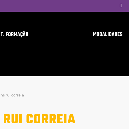
UT. FORMAÇÃO
MODALIDADES
ns rui correia
 RUI CORREIA