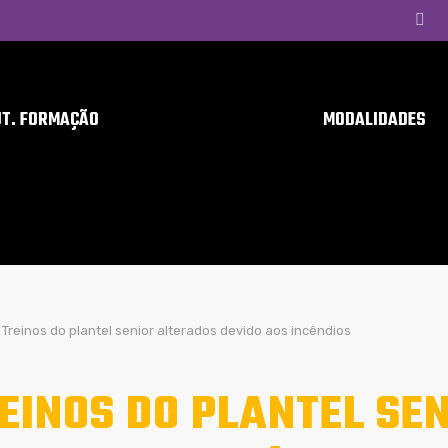
UT. FORMAÇÃO
MODALIDADES
Treinos do plantel senior alterados devido aos incêndios
EINOS DO PLANTEL SE