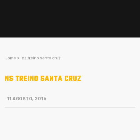
Home
>
ns treino santa cruz
NS TREINO SANTA CRUZ
11 AGOSTO, 2016