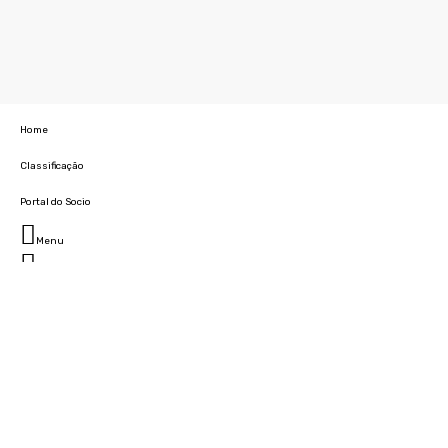
Home
Classificação
Portal do Socio
Menu
Fechar
Home
Clube
História
Marcha
Sede