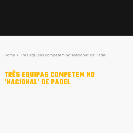
Home
>
Três equipas competem no ’Nacional’ de Padel
TRÊS EQUIPAS COMPETEM NO
’NACIONAL’ DE PADEL