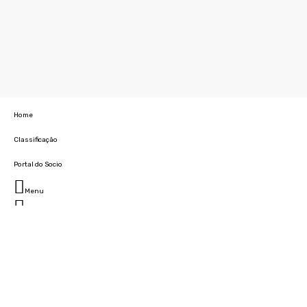
Home
Classificação
Portal do Socio
Menu
Fechar
Home
Clube
História
Marcha