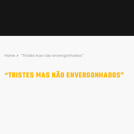
Home
>
“Tristes mas não envergonhados”
“TRISTES MAS NÃO ENVERGONHADOS”