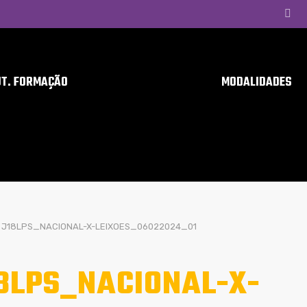
UT. FORMAÇÃO
MODALIDADES
J18LPS_NACIONAL-X-LEIXOES_06022024_01
8LPS_NACIONAL-X-