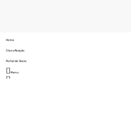
Home
Classificação
Portal do Socio
Menu
Fechar
Home
Clube
História
Marcha
Sede