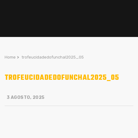
Home
>
trofeucidadedofunchal2025_05
TROFEUCIDADEDOFUNCHAL2025_05
3 AGOSTO, 2025