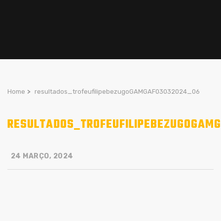
Home
>
resultados_trofeufilipebezugoGAMGAF03032024_06
RESULTADOS_TROFEUFILIPEBEZUGOGAM
24 MARÇO, 2024