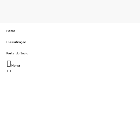
Home
Classificação
Portal do Socio
Menu
Fechar
Home
Clube
História
Marcha
Sede
Instalações