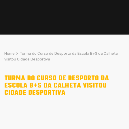
Home
>
Turma do Curso de Desporto da Escola B+S da Calheta
visitou Cidade Desportiva
TURMA DO CURSO DE DESPORTO DA
ESCOLA B+S DA CALHETA VISITOU
CIDADE DESPORTIVA