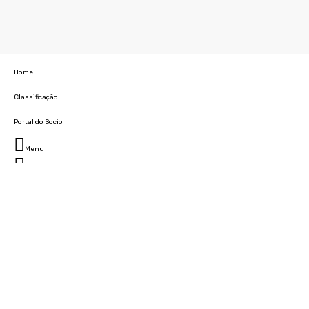
Home
Classificação
Portal do Socio
Menu
Fechar
Home
Clube
História
Marcha
Sede
Instalações