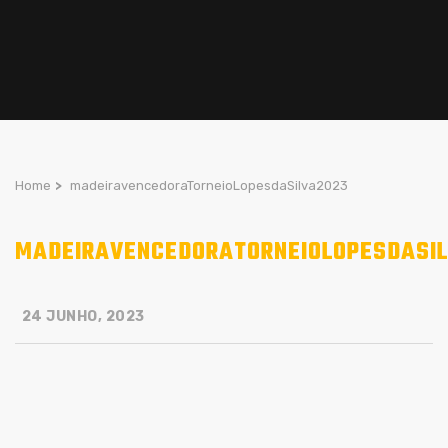
Home
>
madeiravencedoraTorneioLopesdaSilva2023
MADEIRAVENCEDORATORNEIOLOPESDASI
24 JUNHO, 2023