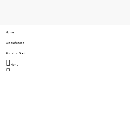
Home
Classificação
Portal do Socio
Menu
Fechar
Home
Clube
História
Marcha
Sede
Instalações