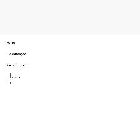
Home
Classificação
Portal do Socio
Menu
Fechar
Home
Clube
História
Marcha
Sede