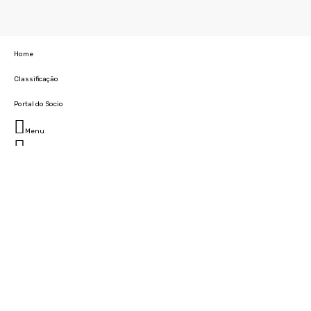
Home
Classificação
Portal do Socio
Menu
Fechar
Home
Clube
História
Marcha
Sede
Instalações
Cidade Desportiva