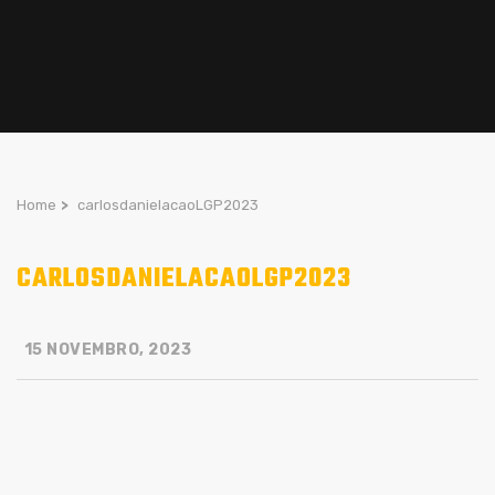
Home
>
carlosdanielacaoLGP2023
CARLOSDANIELACAOLGP2023
15 NOVEMBRO, 2023