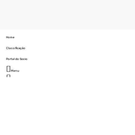
Home
Classificação
Portal do Socio
Menu
Fechar
Home
Clube
História
Marcha
Sede