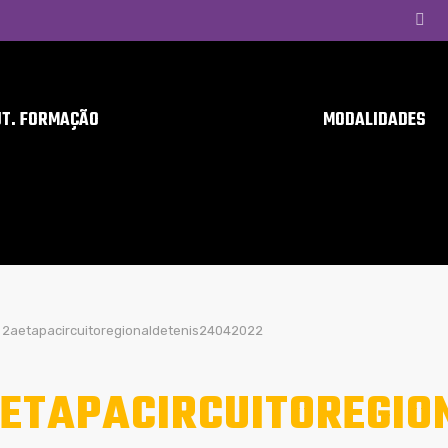
UT. FORMAÇÃO
MODALIDADES
2aetapacircuitoregionaldetenis24042022
ETAPACIRCUITOREGIO