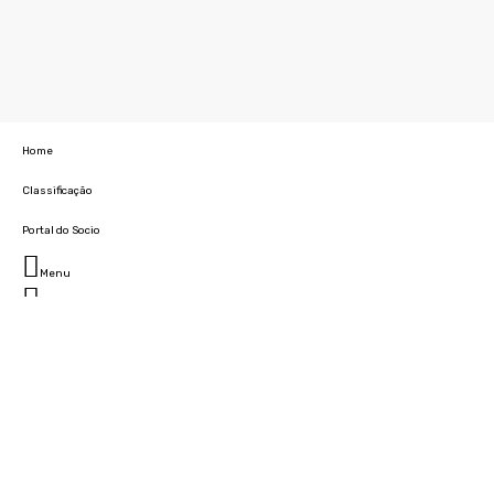
Home
Classificação
Portal do Socio
Menu
Fechar
Home
Clube
História
Marcha
Sede