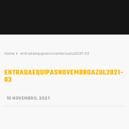
Home
>
entradaequipasnovembroazul2021-03
ENTRADAEQUIPASNOVEMBROAZUL2021-
03
10 NOVEMBRO, 2021