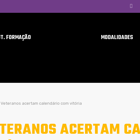
UT. FORMAÇÃO
MODALIDADES
Veteranos acertam calendário com vitória
TERANOS ACERTAM CA