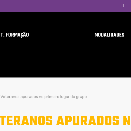
UT. FORMAÇÃO
MODALIDADES
Veteranos apurados no primeiro lugar do grupo
TERANOS APURADOS N