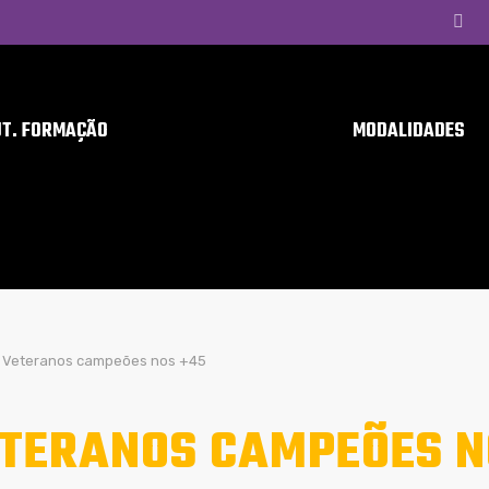
UT. FORMAÇÃO
MODALIDADES
Veteranos campeões nos +45
TERANOS CAMPEÕES N