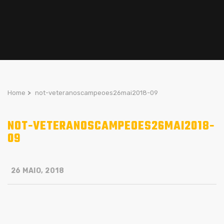
Home
>
not-veteranoscampeoes26mai2018-09
NOT-VETERANOSCAMPEOES26MAI2018-
09
26 MAIO, 2018