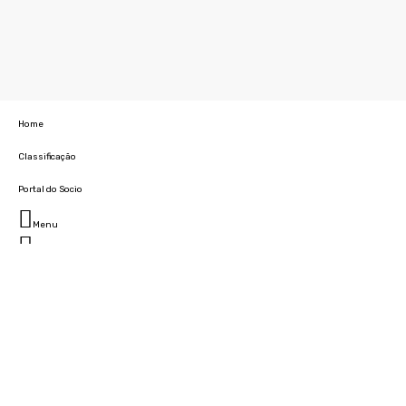
Home
Classificação
Portal do Socio
Menu
Fechar
Home
Clube
História
Marcha
Sede