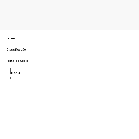
Home
Classificação
Portal do Socio
Menu
Fechar
Home
Clube
História
Marcha
Sede