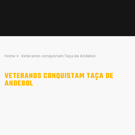
Home
>
Veteranos conquistam Taça de Andebol
VETERANOS CONQUISTAM TAÇA DE
ANDEBOL