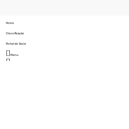
Home
Classificação
Portal do Socio
Menu
Fechar
Home
Clube
História
Marcha
Sede
Instalações
Cidade Desportiva