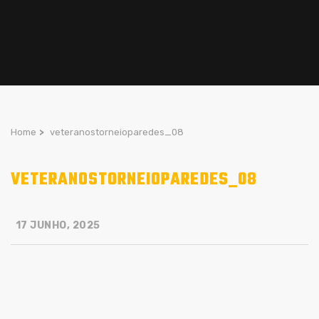
Home
>
veteranostorneioparedes_08
VETERANOSTORNEIOPAREDES_08
17 JUNHO, 2025