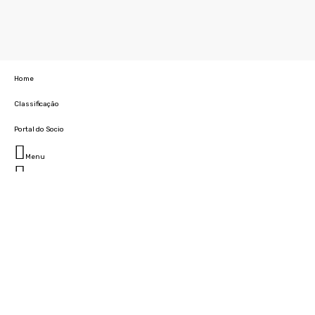
Home
Classificação
Portal do Socio
Menu
Fechar
Home
Clube
História
Marcha
Sede
Instalações