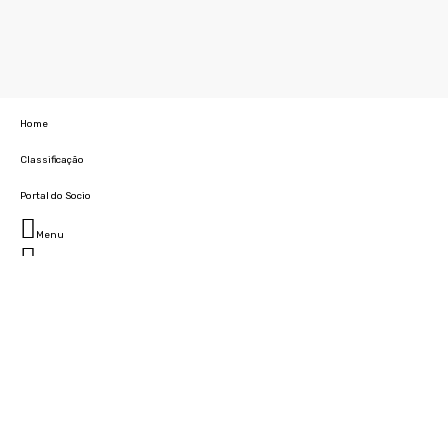
Home
Classificação
Portal do Socio
Menu
Fechar
Home
Clube
História
Marcha
Sede