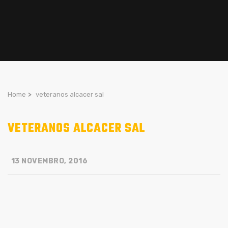
Home
>
veteranos alcacer sal
VETERANOS ALCACER SAL
13 NOVEMBRO, 2016