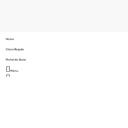
Home
Classificação
Portal do Socio
Menu
Fechar
Home
Clube
História
Marcha
Sede