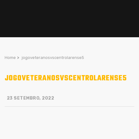
Home
>
jogoveteranosvscentrolarense5
JOGOVETERANOSVSCENTROLARENSE5
23 SETEMBRO, 2022