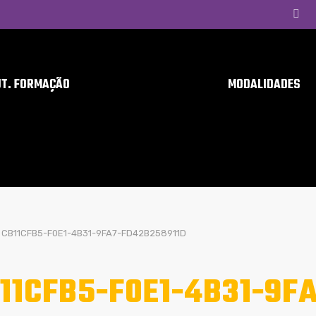
UT. FORMAÇÃO
MODALIDADES
CB11CFB5-F0E1-4B31-9FA7-FD42B258911D
11CFB5-F0E1-4B31-9F