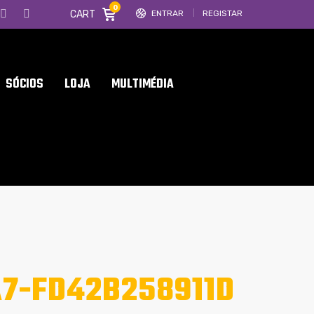
0
CART
ENTRAR
REGISTAR
SÓCIOS
LOJA
MULTIMÉDIA
A7-FD42B258911D