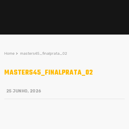
Home
>
masters45_finalprata_02
MASTERS45_FINALPRATA_02
25 JUNHO, 2026