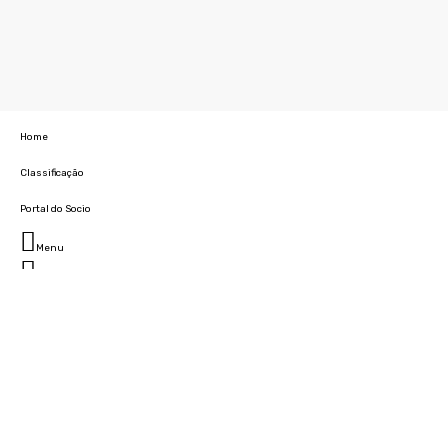
Home
Classificação
Portal do Socio
Menu
Fechar
Home
Clube
História
Marcha
Sede