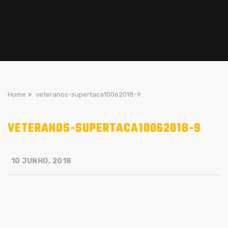
Home
>
veteranos-supertaca10062018-9
VETERANOS-SUPERTACA10062018-9
10 JUNHO, 2018