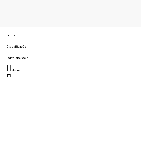
Home
Classificação
Portal do Socio
Menu
Fechar
Home
Clube
História
Marcha
Sede
Instalações