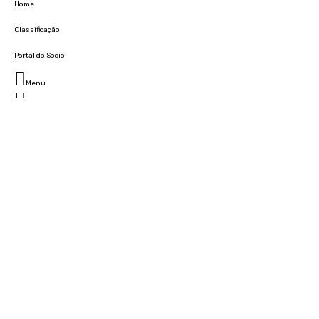
Home
Classificação
Portal do Socio
Menu
Fechar
Home
Clube
História
Marcha
Sede
Instalações
Cidade Desportiva
Estádio da Madeira
Cristiano Ronaldo Campus Futebol