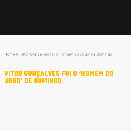
Home
>
Vitor Gonçalves foi o ‘Homem do Jogo’ de domingo
VITOR GONÇALVES FOI O ‘HOMEM DO
JOGO’ DE DOMINGO