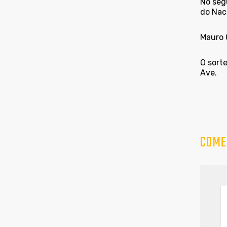
No seg
do Nac
Mauro C
O sort
Ave.
COME