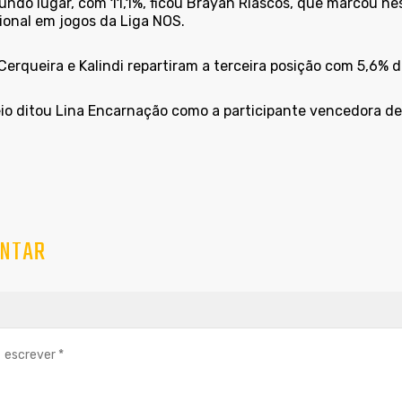
undo lugar, com 11,1%, ficou Brayan Riascos, que marcou nes
ional em jogos da Liga NOS.
erqueira e Kalindi repartiram a terceira posição com 5,6% d
eio ditou Lina Encarnação como a participante vencedora de 
NTAR