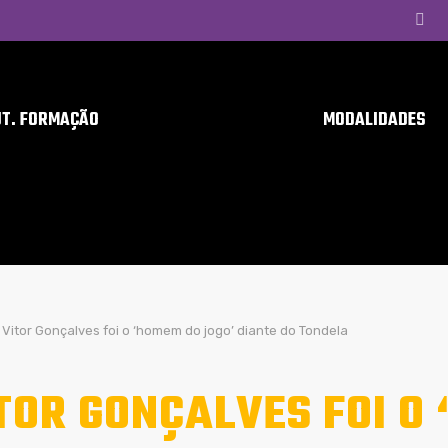
UT. FORMAÇÃO
MODALIDADES
Vitor Gonçalves foi o ‘homem do jogo’ diante do Tondela
TOR GONÇALVES FOI O