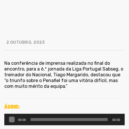
2 OUTUBRO, 2023
Na conferência de imprensa realizada no final do
encontro, para a 6.ª jornada da Liga Portugal Sabseg, o
treinador do Nacional, Tiago Margarido, destacou que
“o triunfo sobre o Penafiel foi uma vitória difícil, mas
com muito mérito da equipa.”
ÁUDIO:
Reprodutor
00:00
00:00
de
áudio