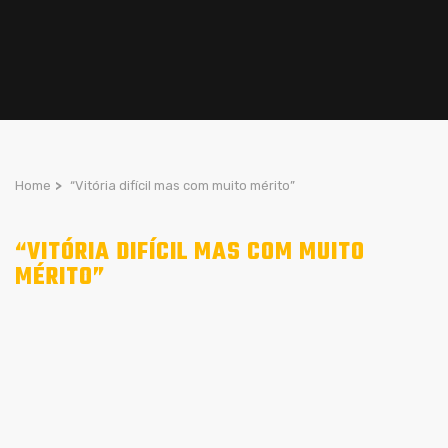
Home
>
“Vitória difícil mas com muito mérito”
“VITÓRIA DIFÍCIL MAS COM MUITO
MÉRITO”