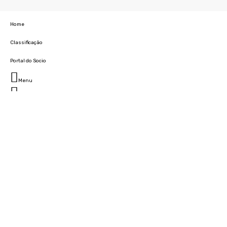
Home
Classificação
Portal do Socio
Menu
Fechar
Home
Clube
História
Marcha
Sede
Instalações
Cidade Desportiva
Estádio da Madeira