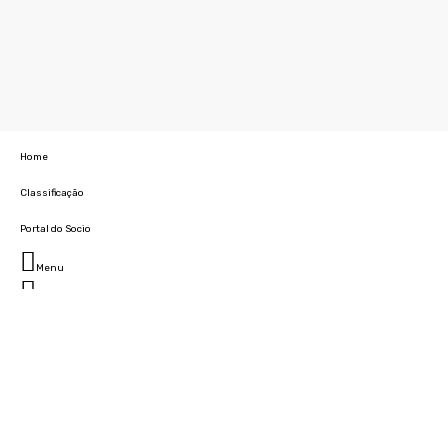
Home
Classificação
Portal do Socio
Menu
Fechar
Home
Clube
História
Marcha