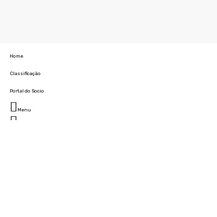
Home
Classificação
Portal do Socio
Menu
Fechar
Home
Clube
História
Marcha
Sede
Instalações