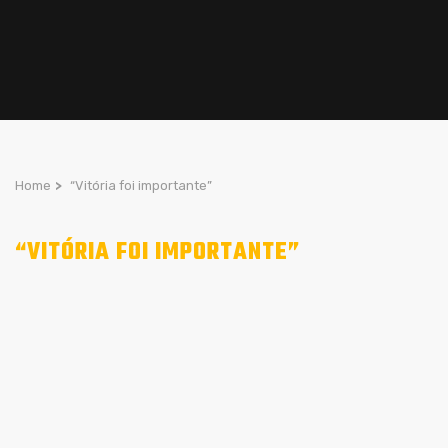
Home
>
“Vitória foi importante”
“VITÓRIA FOI IMPORTANTE”