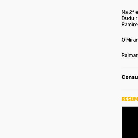
Na 2ª e
Dudu r
Ramíre
O Miran
Raimar 
Consul
RESUM