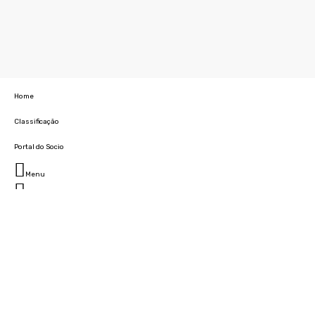
Home
Classificação
Portal do Socio
Menu
Fechar
Home
Clube
História
Marcha
Sede