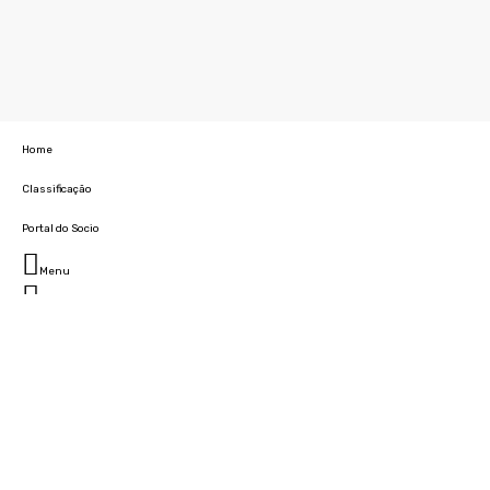
Home
Classificação
Portal do Socio
Menu
Fechar
Home
Clube
História
Marcha
Sede